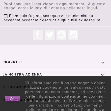
Puoi annullare l'iscrizione in ogni momenti. A questo
scopo, cerca le info di contatto nelle note legali.
Enim quis fugiat consequat elit minim nisi eu
occaecat occaecat deserunt aliquip nisi ex deserunt.
Facebook
Twitter
YouTube
Instagram

PRODOTTI

LA NOSTRA AZIENDA
Vi informiamo che il nostro negozio online

IL TUO ACCOUNT
utilizza i cookies e non salva nessun dato
personale automaticamente, ad eccezione
delle informazioni contenute nei cookies.
Ok
INFORMAZIONI NEGOZIO
Il presente sito web utilizza cookie tecnici
per garantire il corretto funzionamento
delle procedure e migliorare l'esperienza