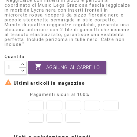
"Reggicalze con inserti in pizzo e perizoma
coordinato di Music Legs Graziosa fascia reggicalze
in morbida Lycra nera con inserti frontali in
microrete rossa ricoperti da pizzo floreale nero e
piccole stecchette semirigide in stile corpetto.
Munito di quattro reggicalze regolabili, presenta una
chiusura anteriore con 2 file di gancetti che insieme
al tessuto elasticizzato, garantisce una vestibilità
perfetta. Include perizoma in tulle nero. Calze non
incluse."
Quantità

AGGIUNGI AL CARRELLO

Ultimi articoli in magazzino
Pagamenti sicuri al 100%