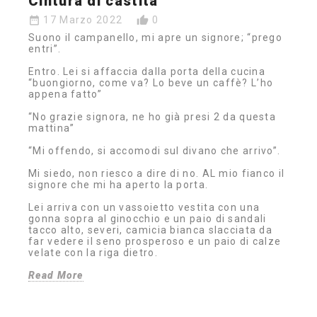
Cintura di castità
date_range
thumb_up_alt
17 Marzo 2022
0
Suono il campanello, mi apre un signore; “prego
entri”.
Entro. Lei si affaccia dalla porta della cucina
“buongiorno, come va? Lo beve un caffè? L’ho
appena fatto”
“No grazie signora, ne ho già presi 2 da questa
mattina”
“Mi offendo, si accomodi sul divano che arrivo”.
Mi siedo, non riesco a dire di no. AL mio fianco il
signore che mi ha aperto la porta.
Lei arriva con un vassoietto vestita con una
gonna sopra al ginocchio e un paio di sandali
tacco alto, severi, camicia bianca slacciata da
far vedere il seno prosperoso e un paio di calze
velate con la riga dietro.
Read More