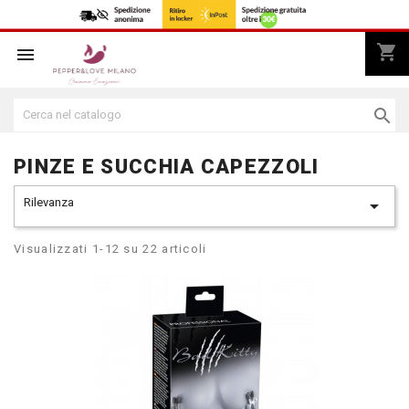
shopping_cart



PINZE E SUCCHIA CAPEZZOLI
Rilevanza

Visualizzati 1-12 su 22 articoli