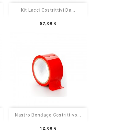

Anteprima
Kit Lacci Costrittivi Da...
Prezzo
57,00 €

Anteprima
Nastro Bondage Costrittivo...
Prezzo
12,00 €