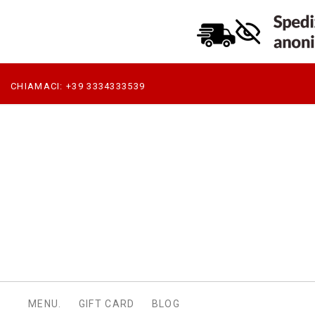
CHIAMACI:
+39 3334333539
MENU.
GIFT CARD
BLOG