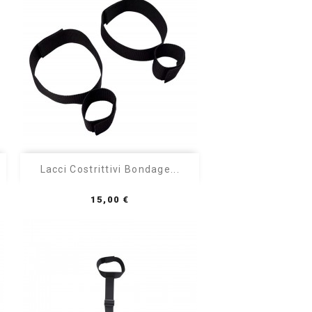

Anteprima
Lacci Costrittivi Bondage...
Prezzo
15,00 €