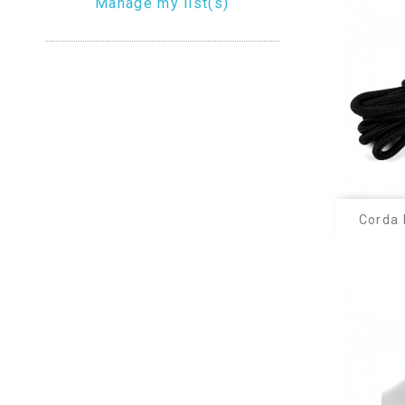
Manage my list(s)
Corda