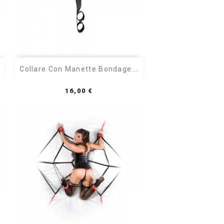

Anteprima
Collare Con Manette Bondage...
Prezzo
16,00 €