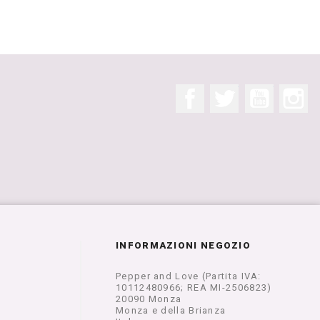
Facebook
Twitter
YouTube
In
INFORMAZIONI NEGOZIO
Pepper and Love (Partita IVA:
10112480966; REA MI-2506823)
20090 Monza
Monza e della Brianza