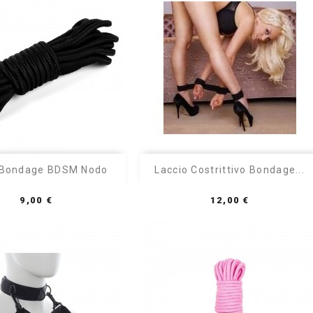


Anteprima
Anteprima
 Bondage BDSM Nodo
Laccio Costrittivo Bondage...
Nero
Nero
Prezzo
Prezzo
9,00 €
12,00 €