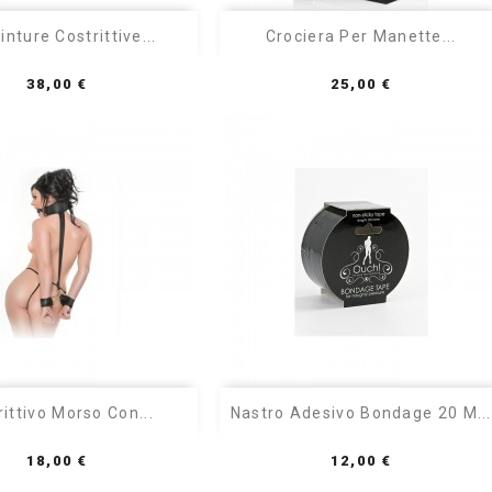


Anteprima
Anteprima
inture Costrittive...
Crociera Per Manette...
Prezzo
Prezzo
38,00 €
25,00 €


Anteprima
Anteprima
rittivo Morso Con...
Nastro Adesivo Bondage 20 M...
Prezzo
Prezzo
18,00 €
12,00 €