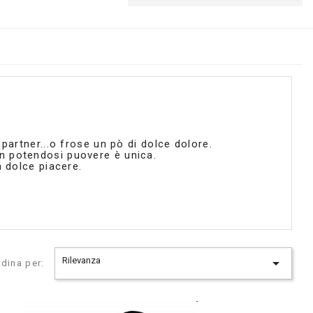
 partner...o frose un pò di dolce dolore.
n potendosi puovere è unica.
n dolce piacere.
Rilevanza

rdina per: