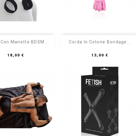


Anteprima
Anteprima
 Con Manette BDSM...
Corda In Cotone Bondage...
Rosa
Rosso
Nero
Prezzo
Prezzo
18,00 €
13,00 €