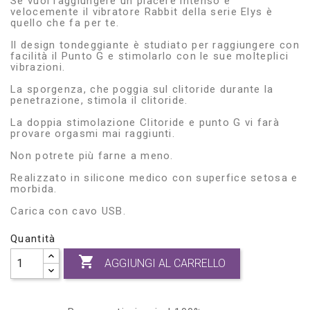
Se vuoi raggiungere un piacere intenso e
velocemente il vibratore Rabbit della serie Elys è
quello che fa per te.
Il design tondeggiante è studiato per raggiungere con
facilità il Punto G e stimolarlo con le sue molteplici
vibrazioni.
La sporgenza, che poggia sul clitoride durante la
penetrazione, stimola il clitoride.
La doppia stimolazione Clitoride e punto G vi farà
provare orgasmi mai raggiunti.
Non potrete più farne a meno.
Realizzato in silicone medico con superfice setosa e
morbida.
Carica con cavo USB.
Quantità

AGGIUNGI AL CARRELLO