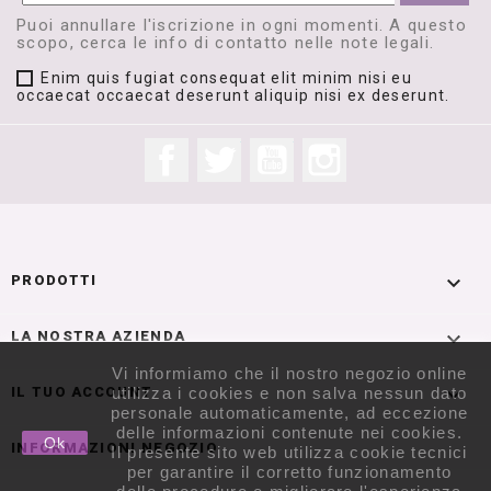
Puoi annullare l'iscrizione in ogni momenti. A questo
scopo, cerca le info di contatto nelle note legali.
Enim quis fugiat consequat elit minim nisi eu
occaecat occaecat deserunt aliquip nisi ex deserunt.
Facebook
Twitter
YouTube
Instagram

PRODOTTI

LA NOSTRA AZIENDA
Vi informiamo che il nostro negozio online

utilizza i cookies e non salva nessun dato
IL TUO ACCOUNT
personale automaticamente, ad eccezione
delle informazioni contenute nei cookies.
Ok
INFORMAZIONI NEGOZIO
Il presente sito web utilizza cookie tecnici
per garantire il corretto funzionamento