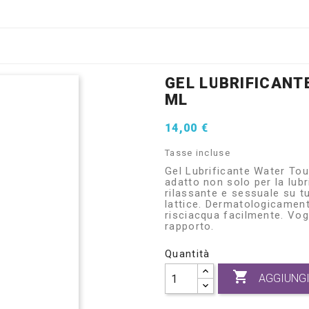
GEL LUBRIFICANT
ML
14,00 €
Tasse incluse
Gel Lubrificante Water To
adatto non solo per la lub
rilassante e sessuale su tut
lattice. Dermatologicament
risciacqua facilmente. Vogl
rapporto.
Quantità

AGGIUNGI