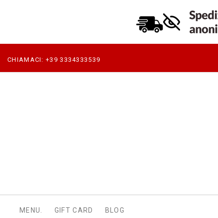
CHIAMACI:
+39 3334333539
MENU.
GIFT CARD
BLOG