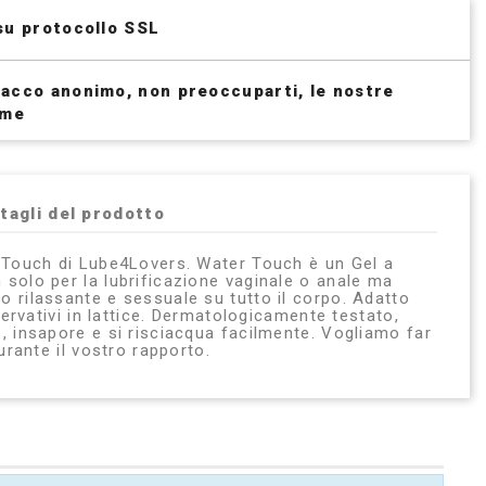
su protocollo SSL
acco anonimo, non preoccuparti, le nostre
ime
tagli del prodotto
 Touch di Lube4Lovers. Water Touch è un Gel a
solo per la lubrificazione vaginale o anale ma
 rilassante e sessuale su tutto il corpo. Adatto
eservativi in lattice. Dermatologicamente testato,
, insapore e si risciacqua facilmente. Vogliamo far
durante il vostro rapporto.