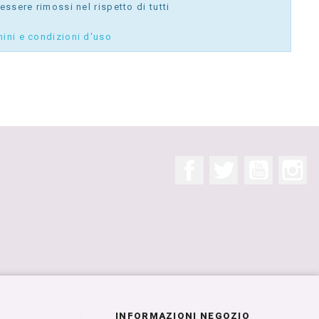
ssere rimossi nel rispetto di tutti
mini e condizioni d'uso
Facebook
Twitter
YouTube
In
INFORMAZIONI NEGOZIO