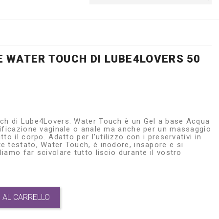
E WATER TOUCH DI LUBE4LOVERS 50
uch di Lube4Lovers. Water Touch è un Gel a base Acqua
rificazione vaginale o anale ma anche per un massaggio
to il corpo. Adatto per l'utilizzo con i preservativi in
e testato, Water Touch, è inodore, insapore e si
iamo far scivolare tutto liscio durante il vostro
 AL CARRELLO