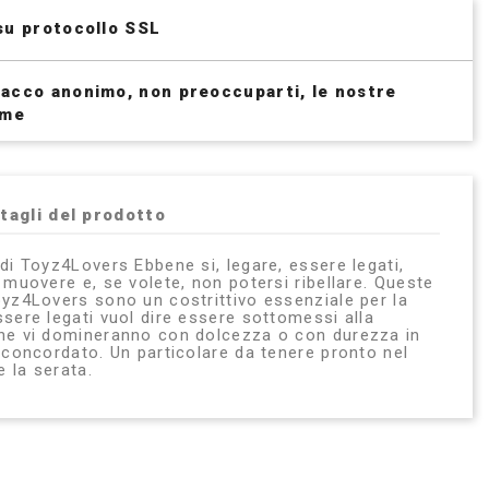
su protocollo SSL
acco anonimo, non preoccuparti, le nostre
ime
tagli del prodotto
di Toyz4Lovers Ebbene si, legare, essere legati,
 muovere e, se volete, non potersi ribellare. Queste
oyz4Lovers sono un costrittivo essenziale per la
ssere legati vuol dire essere sottomessi alla
che vi domineranno con dolcezza o con durezza in
i concordato. Un particolare da tenere pronto nel
e la serata.