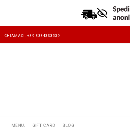
CHIAMACI:
+39 3334333539
MENU.
GIFT CARD
BLOG