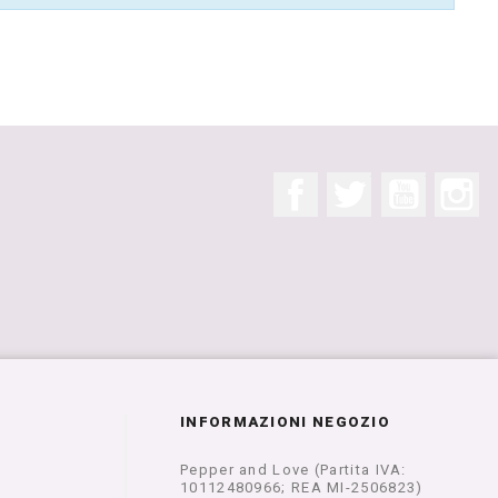
Facebook
Twitter
YouTube
In
INFORMAZIONI NEGOZIO
Pepper and Love (Partita IVA:
10112480966; REA MI-2506823)