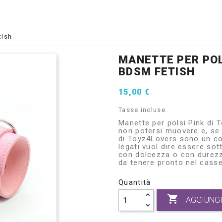
tish
MANETTE PER POL
BDSM FETISH
15,00 €
Tasse incluse
Manette per polsi Pink di T
non potersi muovere e, se 
di Toyz4Lovers sono un cos
legati vuol dire essere so
con dolcezza o con durezza
da tenere pronto nel casse
Quantità

AGGIUNGI