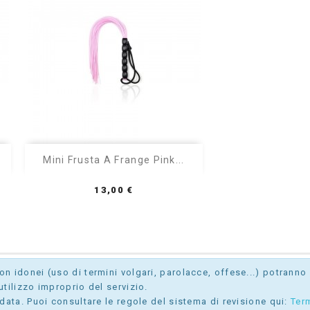

Anteprima
Mini Frusta A Frange Pink...
Prezzo
13,00 €
 idonei (uso di termini volgari, parolacce, offese...) potranno e
tilizzo improprio del servizio.
data. Puoi consultare le regole del sistema di revisione qui:
Ter