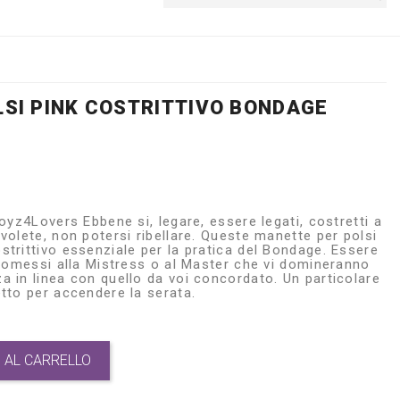
SI PINK COSTRITTIVO BONDAGE
oyz4Lovers Ebbene si, legare, essere legati, costretti a
volete, non potersi ribellare. Queste manette per polsi
trittivo essenziale per la pratica del Bondage. Essere
ttomessi alla Mistress o al Master che vi domineranno
 in linea con quello da voi concordato. Un particolare
tto per accendere la serata.
 AL CARRELLO