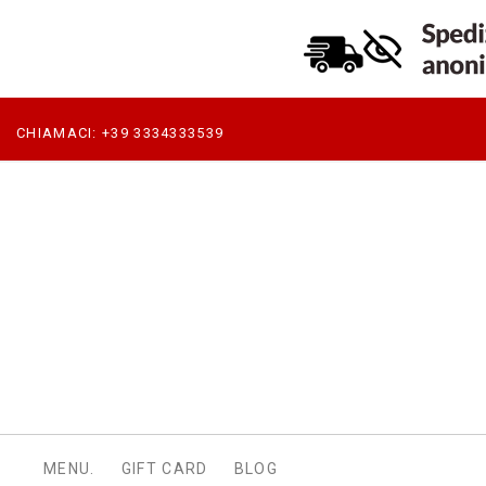
CHIAMACI:
+39 3334333539
MENU.
GIFT CARD
BLOG