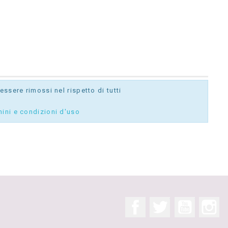
ssere rimossi nel rispetto di tutti
mini e condizioni d'uso
Facebook
Twitter
YouTube
In