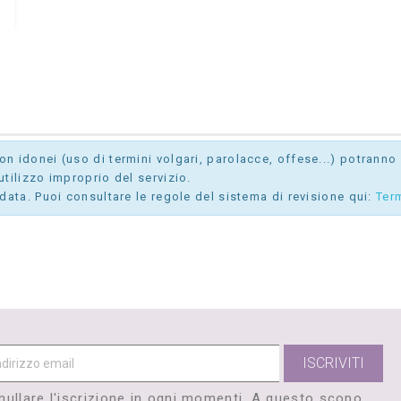
 idonei (uso di termini volgari, parolacce, offese...) potranno e
tilizzo improprio del servizio.
data. Puoi consultare le regole del sistema di revisione qui:
Ter
nullare l'iscrizione in ogni momenti. A questo scopo,