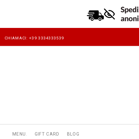
CHIAMACI:
+39 3334333539
MENU.
GIFT CARD
BLOG