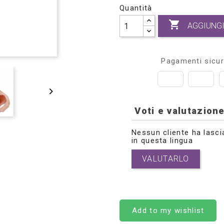
Quantità

AGGIUNGI
Pagamenti sicur

Voti e valutazione
Nessun cliente ha lasci
in questa lingua
VALUTARLO
Add to my wishlist