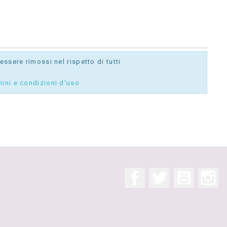
ssere rimossi nel rispetto di tutti
mini e condizioni d'uso
Facebook
Twitter
YouTube
In