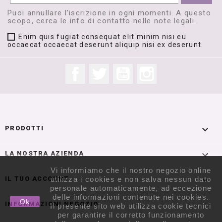
Puoi annullare l'iscrizione in ogni momenti. A questo
scopo, cerca le info di contatto nelle note legali.
Enim quis fugiat consequat elit minim nisi eu
occaecat occaecat deserunt aliquip nisi ex deserunt.
Facebook
Twitter
YouTube
Instagram

PRODOTTI

LA NOSTRA AZIENDA
Vi informiamo che il nostro negozio online

utilizza i cookies e non salva nessun dato
IL TUO ACCOUNT
personale automaticamente, ad eccezione
delle informazioni contenute nei cookies.
Ok
INFORMAZIONI NEGOZIO
Il presente sito web utilizza cookie tecnici
per garantire il corretto funzionamento